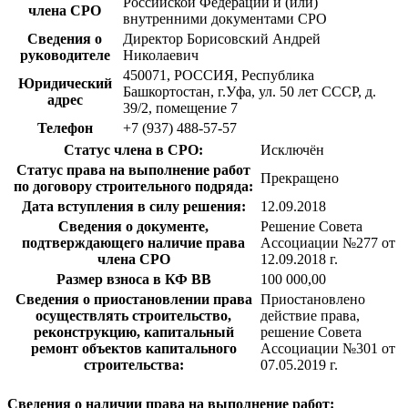
Российской Федерации и (или)
члена СРО
внутренними документами СРО
Сведения о
Директор Борисовский Андрей
руководителе
Николаевич
450071, РОССИЯ, Республика
Юридический
Башкортостан, г.Уфа, ул. 50 лет СССР, д.
адрес
39/2, помещение 7
Телефон
+7 (937) 488-57-57
Статус члена в СРО:
Исключён
Статус права на выполнение работ
Прекращено
по договору строительного подряда:
Дата вступления в силу решения:
12.09.2018
Сведения о документе,
Решение Совета
подтверждающего наличие права
Ассоциации №277 от
члена СРО
12.09.2018 г.
Размер взноса в КФ ВВ
100 000,00
Сведения о приостановлении права
Приостановлено
осуществлять строительство,
действие права,
реконструкцию, капитальный
решение Совета
ремонт объектов капитального
Ассоциации №301 от
строительства:
07.05.2019 г.
Сведения о наличии права на выполнение работ: