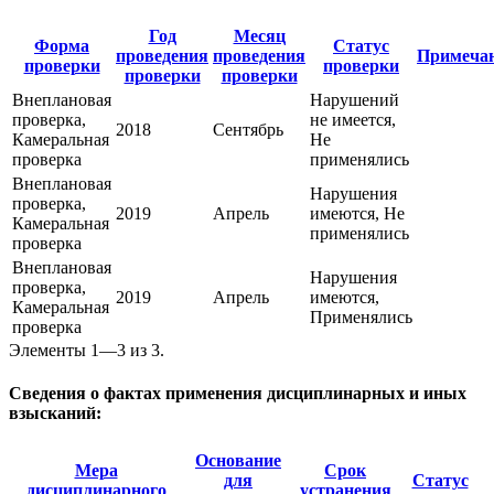
Год
Месяц
Форма
Статус
проведения
проведения
Примеча
проверки
проверки
проверки
проверки
Внеплановая
Нарушений
проверка,
не имеется,
2018
Сентябрь
Камеральная
Не
проверка
применялись
Внеплановая
Нарушения
проверка,
2019
Апрель
имеются, Не
Камеральная
применялись
проверка
Внеплановая
Нарушения
проверка,
2019
Апрель
имеются,
Камеральная
Применялись
проверка
Элементы 1—3 из 3.
Сведения о фактах применения дисциплинарных и иных
взысканий:
Основание
Мера
Срок
для
Статус
дисциплинарного
устранения