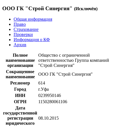
ООО ГК "Строй Синергия"
(Исключён)
Общая информация
Право
Страхование
Проверки
Информация о КФ
Архив
Полное
Общество с ограниченной
наименование
ответственностью Группа компаний
организации
"Строй Синергия"
Сокращенное
ООО ГК "Строй Синергия"
наименование
Рег.номер
614
Город
г.Уфа
ИНН
0239950146
ОГРН
1150280061106
Дата
государственной
регистрации
08.10.2015
юридического