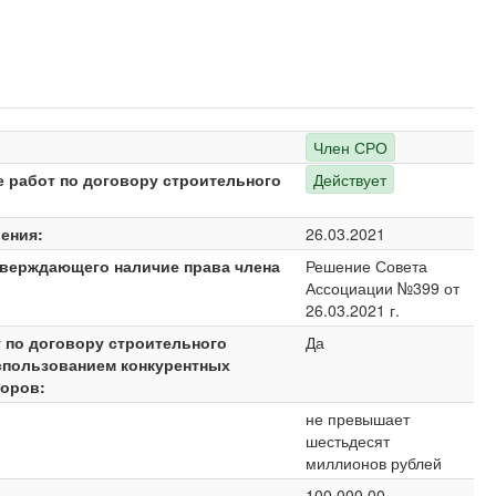
Член СРО
е работ по договору строительного
Действует
ения:
26.03.2021
тверждающего наличие права члена
Решение Совета
Ассоциации №399 от
26.03.2021 г.
 по договору строительного
Да
спользованием конкурентных
воров:
не превышает
шестьдесят
миллионов рублей
100 000,00